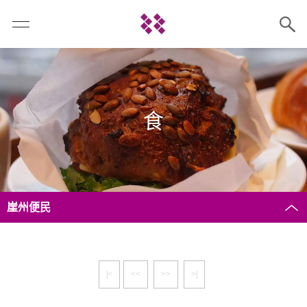
食
崖州便民
|<
<<
>>
>|